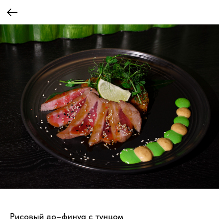
Рисовый до–финуа с тунцом