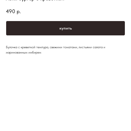
490
р.
купить
Булочка с креветкой темпура, свежими томатами, листьями салата и
маринованным имбирем