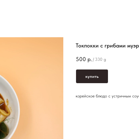
Токпокки с грибами муэр
500
р.
/
330 g
купить
корейское блюдо с устричным со