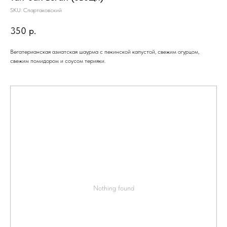
SKU:
Спартаковский
350
р.
Вегатерианская азиатская шаурма с пекинской капустой, свежим огурцом,
свежим помидором и соусом терияки.
Nothing found